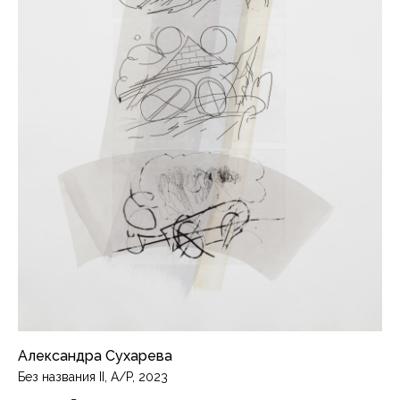
4-й Сыромятнический переулок, 1/8с21, C1
piranesilab@gmail.com
Художники
Каталог
События
О нас
Контакты
Доставка и оплата
Политика конфиденциальности
Подписаться на рассылку
Александра Сухарева
Без названия II, A/P, 2023
Instagram*