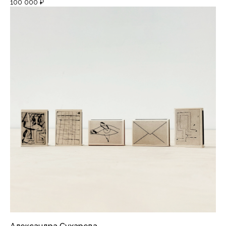
100 000
₽
Telegram
*Продукты компании Meta, признанной
экстремистской на территории России
PiranesiLAB © 2026
Разработка сайта