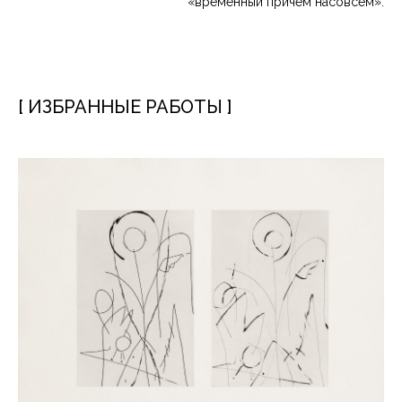
«временный причем насовсем».
[ ИЗБРАННЫЕ РАБОТЫ ]