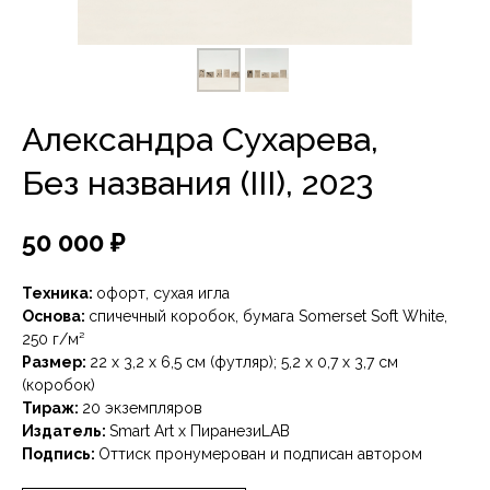
Александра Сухарева,
Без названия (III), 2023
50 000
₽
Техника:
офорт, сухая игла
Основа:
спичечный коробок, бумага Somerset Soft White,
250 г/м²
Размер:
22 х 3,2 х 6,5 см (футляр); 5,2 х 0,7 х 3,7 см
(коробок)
Тираж:
20 экземпляров
Издатель:
Smart Art x ПиранезиLAB
Подпись:
Оттиск пронумерован и подписан автором