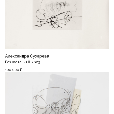
Александра Сухарева
Без названия II, 2023
ПИРАНЕЗИLAB
100 000
₽
Лаборатория
Москва, ЦТИ «Фабрика», Переведеновский
переулок, 18с2, 3 этаж
Кабинет печатного искусства
ЦСИ «Винзавод»,