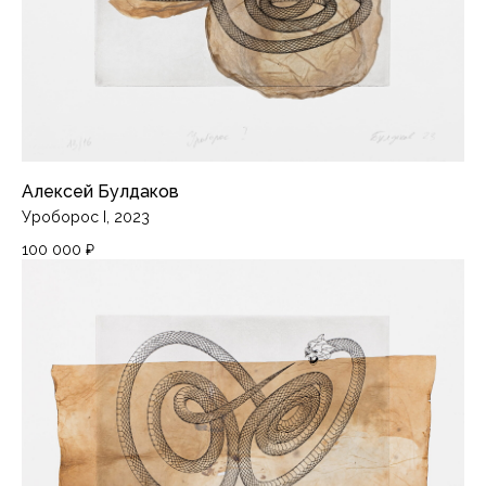
Каталог
События
О нас
Контакты
Алексей Булдаков
Доставка и оплата
Уроборос I, 2023
Политика конфиденциальности
100 000
₽
Подписаться на рассылку
Instagram*
Telegram
*Продукты компании Meta, признанной