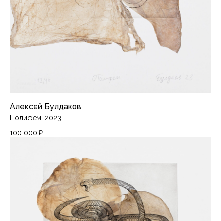
ПИРАНЕЗИLAB
Алексей Булдаков
Полифем, 2023
Лаборатория
100 000
₽
Москва, ЦТИ «Фабрика», Переведеновский
переулок, 18с2, 3 этаж
Кабинет печатного искусства
ЦСИ «Винзавод»,
4-й Сыромятнический переулок, 1/8с21, C1
piranesilab@gmail.com
Художники