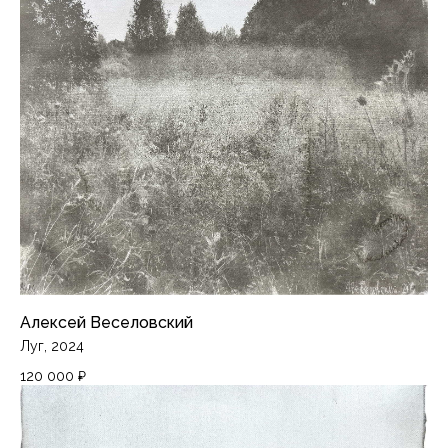
Доставка и оплата
Политика конфиденциальности
Подписаться на рассылку
Instagram*
Telegram
*Продукты компании Meta, признанной
экстремистской на территории России
Алексей Веселовский
Луг, 2024
120 000
₽
PiranesiLAB © 2026