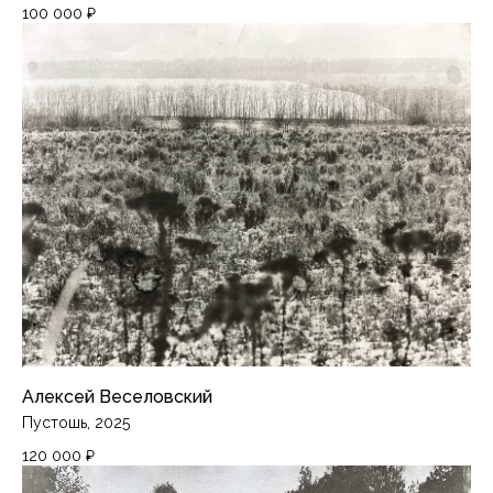
100 000
₽
ПИРАНЕЗИLAB
Лаборатория
Москва, ЦТИ «Фабрика», Переведеновский
переулок, 18с2, 3 этаж
Кабинет печатного искусства
ЦСИ «Винзавод»,
4-й Сыромятнический переулок, 1/8с21, C1
piranesilab@gmail.com
Художники
Каталог
События
Алексей Веселовский
О нас
Пустошь, 2025
120 000
₽
Контакты