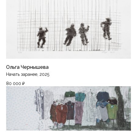
Политика конфиденциальности
Подписаться на рассылку
Instagram*
Telegram
Ольга Чернышева
Начать заранее, 2025
*Продукты компании Meta, признанной
экстремистской на территории России
80 000
₽
PiranesiLAB © 2026
Разработка сайта