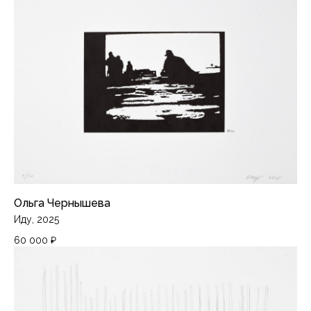
Лаборатория
Москва, ЦТИ «Фабрика», Переведеновский
переулок, 18с2, 3 этаж
Кабинет печатного искусства
ЦСИ «Винзавод»,
4-й Сыромятнический переулок, 1/8с21, C1
piranesilab@gmail.com
Художники
Каталог
Ольга Чернышева
События
Иду, 2025
О нас
60 000
₽
Контакты
Доставка и оплата