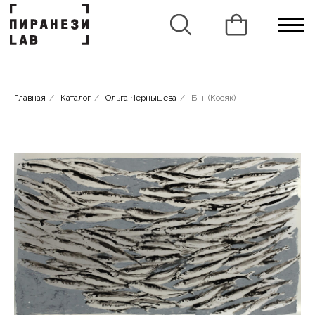
Главная
/
Каталог
/
Ольга Чернышева
/
Б.н. (Косяк)