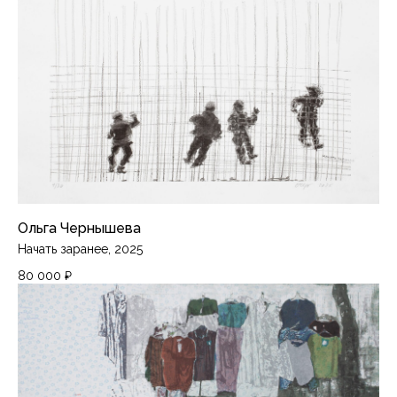
Доставка и оплата
Политика конфиденциальности
Подписаться на рассылку
Instagram*
Telegram
Ольга Чернышева
*Продукты компании Meta, признанной
Начать заранее, 2025
экстремистской на территории России
80 000
₽
PiranesiLAB © 2026
Разработка сайта