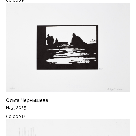
ПИРАНЕЗИLAB
Лаборатория
Москва, ЦТИ «Фабрика», Переведеновский
переулок, 18с2, 3 этаж
Кабинет печатного искусства
ЦСИ «Винзавод»,
4-й Сыромятнический переулок, 1/8с21, C1
piranesilab@gmail.com
Художники
Каталог
Ольга Чернышева
События
Иду, 2025
О нас
60 000
₽
Контакты