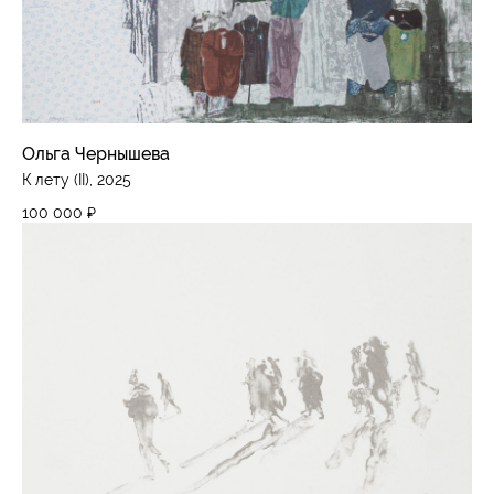
Доставка и оплата
Политика конфиденциальности
Подписаться на рассылку
Ольга Чернышева
К лету (II), 2025
Instagram*
100 000
₽
Telegram
*Продукты компании Meta, признанной
экстремистской на территории России
PiranesiLAB © 2026
Разработка сайта