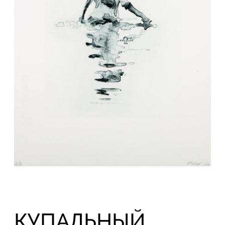
КУПАЛЬНЫЙ
СЕЗОН
07.07.2026 – 16.08.2026
В
кабинете печатного искусства
ПиранезиLAB в ЦСИ Винзавод
открывается
«Купальный сезон»
.
Выставка объединяет работы
Кирилла
Челушкина, Ольги Чернышевой и
Марии Митрофановой
, в которых пляж