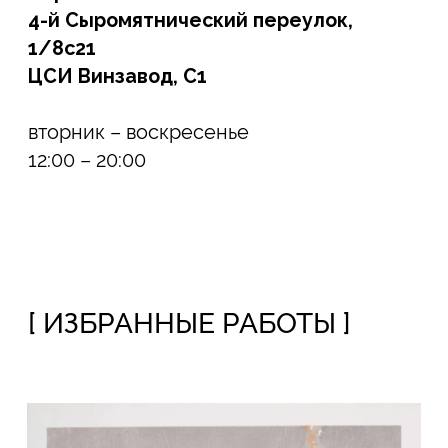
Кирилл Челушкин
Опасное синее, 2024
150 000
₽
Кирилл Челушкин
Ветер на пляже, 2024
150 000
₽