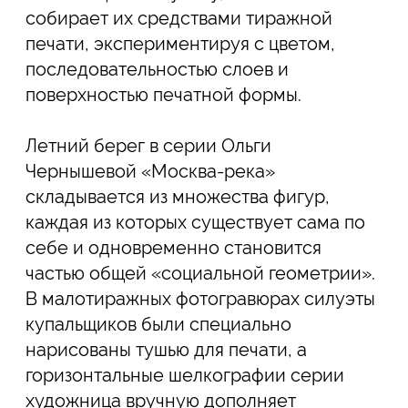
незадолго до его начала. Безлюдный
пляж и проявленная ярким зимним
солнцем геометрия побережья создают
ощущение времени, замершего в
ожидании. Между памятью о
прошедшем лете и предчувствием
нового сезона возникает особое
состояние тишины, в котором
привычный курортный пейзаж
раскрывается совсем иначе.
«Купальный сезон» — выставка о лете во
всех его состояниях: ветреном и
знойном, многолюдном и пустынном.
Последняя летняя экспозиция в
кабинете печатного искусства
ПиранезиLAB ненадолго сохраняет
ощущение сезона перед тем, как
пространство откроет осеннюю
выставочную программу.
Кабинет печатного искусства
ПиранезиLAB