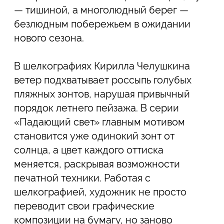
поверхностью печатной формы.
Летний берег в серии Ольги
Чернышевой «Москва-река»
складывается из множества фигур,
каждая из которых существует сама по
себе и одновременно становится
частью общей «социальной геометрии».
В малотиражных фотогравюрах силуэты
купальщиков были специально
нарисованы тушью для печати, а
горизонтальные шелкографии серии
художница вручную дополняет
акварелью. Благодаря этому каждый
отпечаток сохраняет собственное
настроение, а знакомый пейзаж
приобретает ощущение легкости и
изменчивости.
Серия фотографий Марии
Митрофановой переносит зрителя на
побережье Римини не в разгар сезона, а