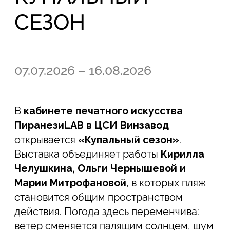
становится общим пространством
действия. Погода здесь переменчива:
ветер сменяется палящим солнцем, шум
— тишиной, а многолюдный берег —
безлюдным побережьем в ожидании
нового сезона.
В шелкографиях Кирилла Челушкина
ветер подхватывает россыпь голубых
пляжных зонтов, нарушая привычный
порядок летнего пейзажа. В серии
«Падающий свет» главным мотивом
становится уже одинокий зонт от
солнца, а цвет каждого оттиска
меняется, раскрывая возможности
печатной техники. Работая с
шелкографией, художник не просто
переводит свои графические
композиции на бумагу, но заново
собирает их средствами тиражной
печати, экспериментируя с цветом,
последовательностью слоев и