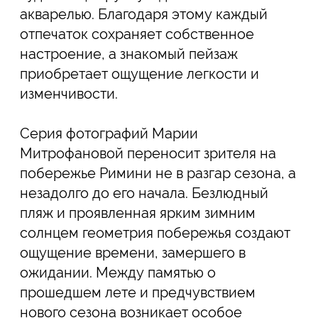
4-й Сыромятнический переулок,
1/8с21
ЦСИ Винзавод, С1
вторник – воскресенье
12:00 – 20:00
[ ИЗБРАННЫЕ РАБОТЫ ]